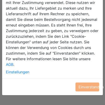
mit Ihrer Zustimmung verwendet. Diese nutzen wir
aktuell dazu, Ihr Liefergebiet zu merken und Ihre
Oder selbst abholen
Lieferanschrift auf Ihrem Rechner zu speichern,
damit Sie diese beim Bestellvorgang nicht jedesmal
erneut eingeben müssen. Es steht Ihnen frei, Ihre
Engesser Str. 4b , 79108 Freiburg im Breisgau
Zustimmung jederzeit zu geben, zu verweigern oder
zurückzuziehen, indem Sie den Link "Cookie-
Einstellungen" unten auf jeder Seite nutzen. Sie
können der Verwendung von Cookies durch uns
Newsletter abonnieren
zustimmen, indem Sie auf "Einverstanden" klicken.
Für weitere Informationen lesen Sie bitte unsere
Bleiben Sie mit unserem Newsletter immer auf
AGB
.
dem Laufenden!
Einstellungen
Abonniere
n
Einverstanden